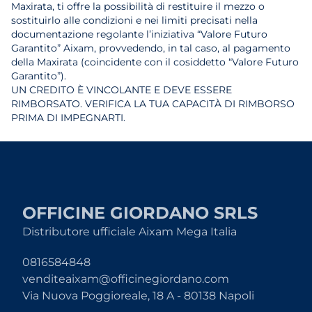
Maxirata, ti offre la possibilità di restituire il mezzo o
sostituirlo alle condizioni e nei limiti precisati nella
documentazione regolante l’iniziativa “Valore Futuro
Garantito” Aixam, provvedendo, in tal caso, al pagamento
della Maxirata (coincidente con il cosiddetto “Valore Futuro
Garantito”).
UN CREDITO È VINCOLANTE E DEVE ESSERE
RIMBORSATO. VERIFICA LA TUA CAPACITÀ DI RIMBORSO
PRIMA DI IMPEGNARTI.
OFFICINE GIORDANO SRLS
Distributore ufficiale Aixam Mega Italia
0816584848
venditeaixam@officinegiordano.com
Via Nuova Poggioreale, 18 A - 80138 Napoli