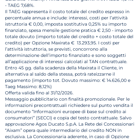
- TAEG 7,68%.
Il TAEG rappresenta il costo totale del credito espresso in
percentuale annua e include: interessi, costi per l’attività
istruttoria € 0,00, imposta sostitutiva 0,25% su importo
finanziato, spesa mensile gestione pratica € 2,50 - importo
totale dovuto (importo totale del credito + costo totale del
credito) per Opzione Maxirata € 13.293,95. I costi per
l’attività istruttoria, se previsti, concorrono alla
determinazione dell’importo finanziato e sono soggetti
all’applicazione di interessi calcolati al TAN contrattuale.
Entro 45 gg. dalla scadenza della Maxirata il Cliente, in
alternativa al saldo della stessa, potrà rateizzarne il
pagamento (importo tot. Dovuto massimo: € 14.626,00 e
Taeg Massimo: 8,12%)
Offerta valida fino al 31/12/2026.
Messaggio pubblicitario con finalità promozionale. Per le
informazioni precontrattuali richiedere sul punto vendita il
documento “Informazioni europee di base sul credito ai
consumatori” (SECCI) e copia del testo contrattuale. Salvo
approvazione Agos Ducato S.p.A. La Rete dei Concessionari
“Aixam” opera quale intermediario del credito NON in
esclusiva. La Concessionaria aderente, in caso di Opzione