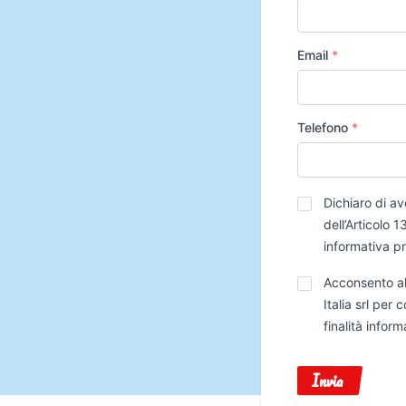
Email
*
Telefono
*
Privacy
*
Dichiaro di av
dell’Articolo
informativa p
Trattamento
Acconsento al
Dati
Italia srl per
finalità infor
Invia