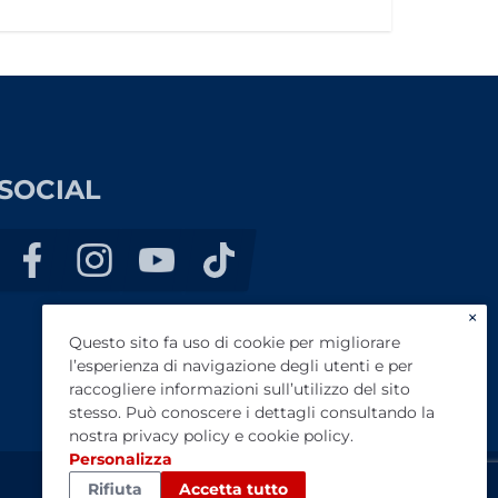
SOCIAL
×
Questo sito fa uso di cookie per migliorare
l’esperienza di navigazione degli utenti e per
raccogliere informazioni sull’utilizzo del sito
stesso. Può conoscere i dettagli consultando la
nostra
privacy policy
e
cookie policy
.
Personalizza
Rifiuta
Accetta tutto